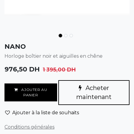
NANO
Horloge boîtier noir et aiguilles en chêne
976,50
DH
1 395,00
DH
Acheter
AJOUTER AU
PANIER
maintenant
Ajouter à la liste de souhaits
Conditions générales