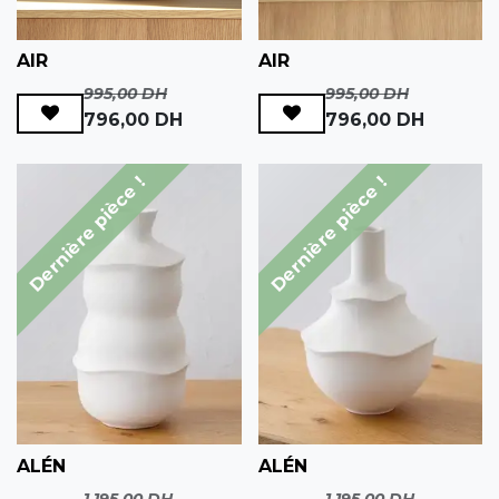
AIR
AIR
995,00
DH
995,00
DH
796,00
DH
796,00
DH
Dernière pièce !
Dernière pièce !
ALÉN
ALÉN
1 195,00
DH
1 195,00
DH