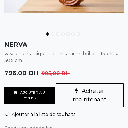
NERVA
Vase en céramique teinte caramel brillant 15 x 10 x
30,5 cm
796,00
DH
995,00
DH
Acheter
AJOUTER AU
PANIER
maintenant
Ajouter à la liste de souhaits