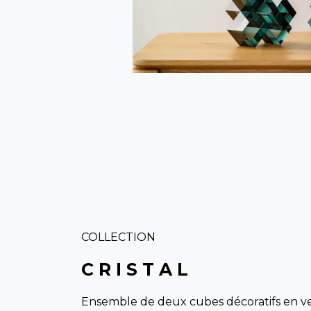
COLLECTION
C R I S T A L
Ensemble de deux cubes décoratifs en ve