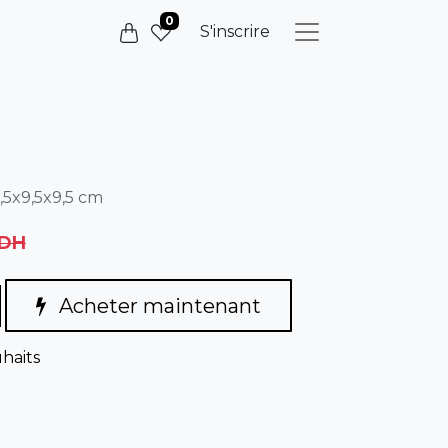
0
S'inscrire
9,5x9,5x9,5 cm
DH
Acheter maintenant
uhaits