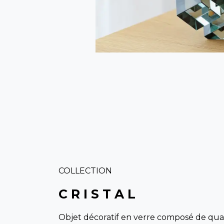
COLLECTION
C R I S T A L
Objet décoratif en verre composé de qua