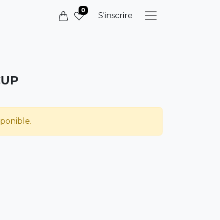
0
S'inscrire
CUP
sponible.