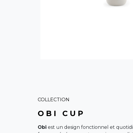
COLLECTION
O B I C U P
Obi
est un design fonctionnel et quotidi