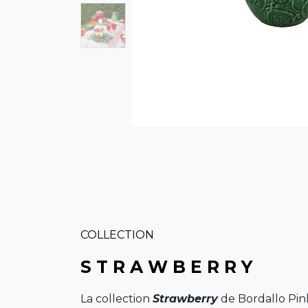
COLLECTION
S T R A W B E R R Y
La collection
Strawberry
de Bordallo Pinh