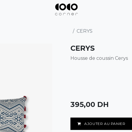
CERYS
CERYS
Housse de coussin Cerys
395,00
DH
AJOUTER AU PANIER