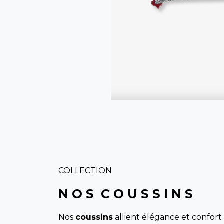
COLLECTION
N O S C O U S S I N S
Nos
coussins
allient élégance et confort