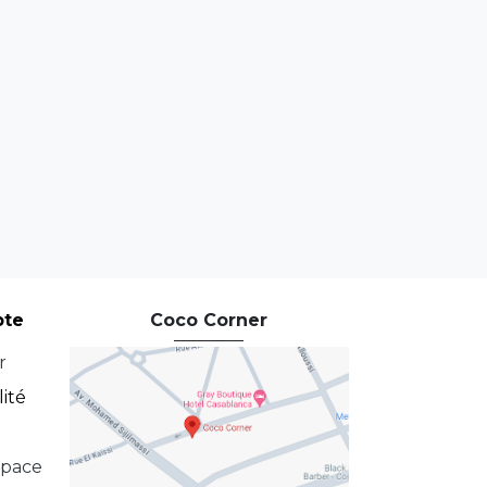
pte
Coco Corner
r
lité
space