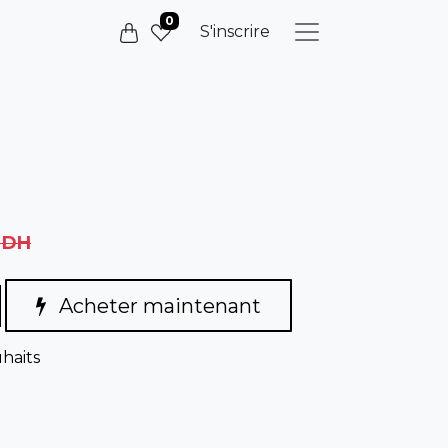
0
S'inscrire
DH
Acheter maintenant
uhaits