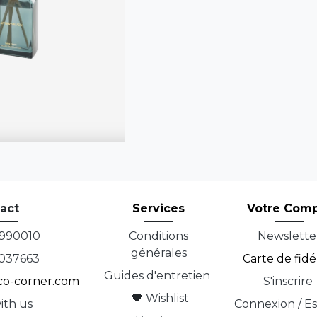
act
Services
Votre Com
990010
Conditions
Newslette
générales
037663
Carte de fidé
Guides d'entretien
co-corner.com
S'inscrire
🖤
Wishlist
ith us
Connexion / E