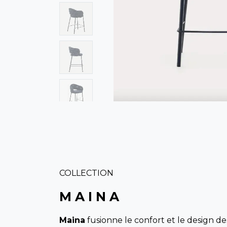
COLLECTION
M A I N A
Maina
fusionne le confort et le design d