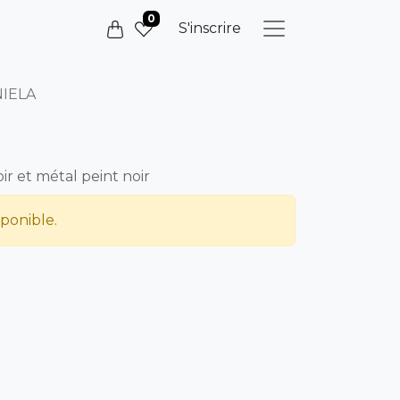
0
S'inscrire
IELA
ir et métal peint noir
sponible.