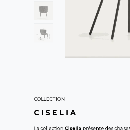
COLLECTION
C I S E L I A
La collection
Ciselia
présente des chaise