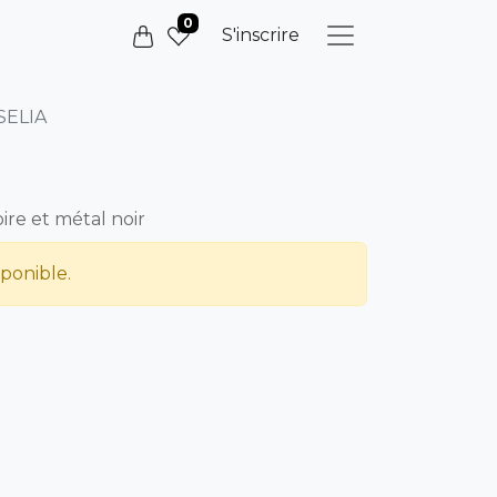
0
S'inscrire
SELIA
ire et métal noir
sponible.