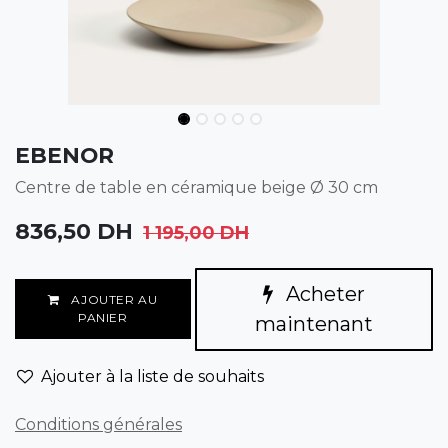
EBENOR
Centre de table en céramique beige Ø 30 cm
836,50
DH
1 195,00
DH
Acheter
AJOUTER AU
PANIER
maintenant
Ajouter à la liste de souhaits
Conditions générales