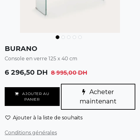
BURANO
Console en verre 125 x 40 cm
6 296,50
DH
8 995,00
DH
Acheter
AJOUTER AU
PANIER
maintenant
Ajouter à la liste de souhaits
Conditions générales