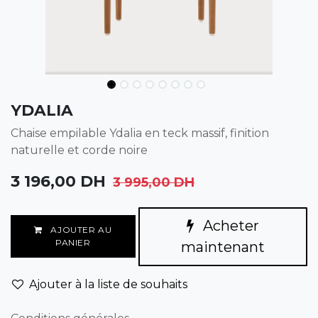
YDALIA
Chaise empilable Ydalia en teck massif, finition
naturelle et corde noire
3 196,00
DH
3 995,00
DH
Acheter
AJOUTER AU
PANIER
maintenant
Ajouter à la liste de souhaits