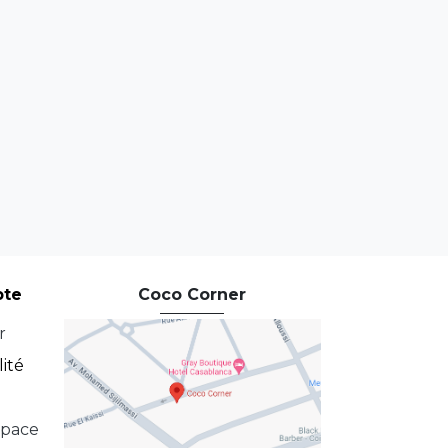
pte
Coco Corner
r
lité
space