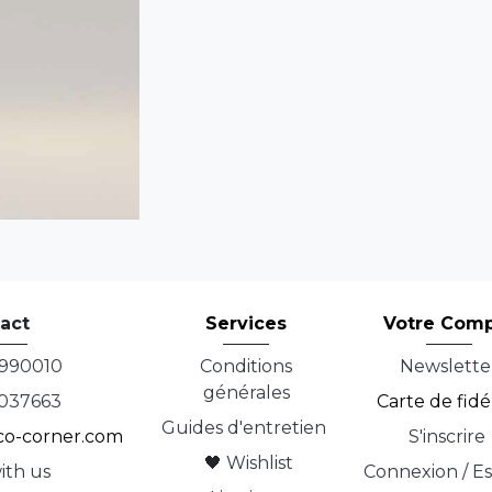
act
Services
Votre Com
990010
Conditions
Newslette
générales
037663
Carte de fidé
Guides d'entretien
co-corner.com
S'inscrire
🖤
Wishlist
ith us
Connexion / E