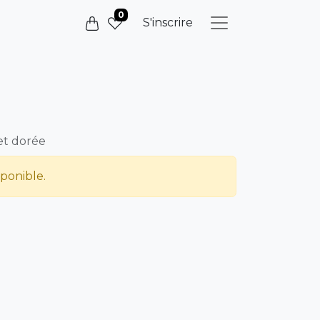
0
S'inscrire
et dorée
sponible.